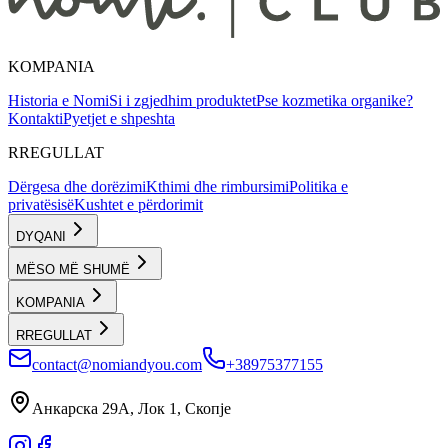
KOMPANIA
Historia e Nomi
Si i zgjedhim produktet
Pse kozmetika organike?
Kontakti
Pyetjet e shpeshta
RREGULLAT
Dërgesa dhe dorëzimi
Kthimi dhe rimbursimi
Politika e
privatësisë
Kushtet e përdorimit
DYQANI
MËSO MË SHUMË
KOMPANIA
RREGULLAT
contact@nomiandyou.com
+38975377155
Анкарска 29А, Лок 1, Скопје