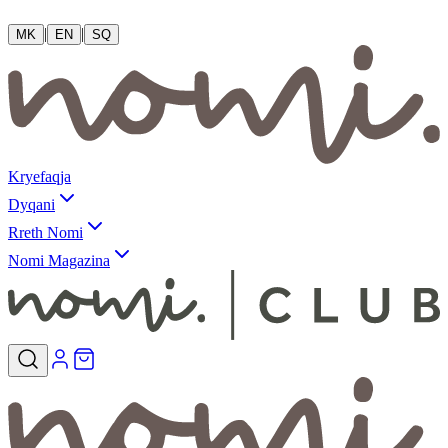
|
|
MK
EN
SQ
Kryefaqja
Dyqani
Rreth Nomi
Nomi Magazina