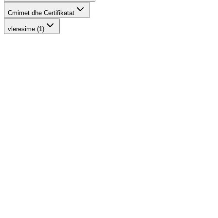
Cmimet dhe Certifikatat
vleresime (1)
-
20
%
Brow Perfector
INIKA Organic
2.056 ден.
2.570 ден.
-
16
%
Brow Palette
INIKA Organic
3.116 ден.
3.710 ден.
-
17
%