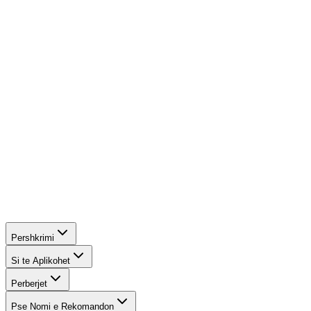
Vaji i Farës së Zezë:
Një antioksidant i fuqishëm që
qetëson irritimet dhe ruan mjedisin e shëndetshëm të
nevojshëm për rritjen e qimeve të reja.
Ekstrakti i Rozmarinës:
Stimulon natyralisht rritjen dhe
përmirëson metabolizmin qelizor.
Pershkrimi
Si te Aplikohet
Perberjet
Pse Nomi e Rekomandon