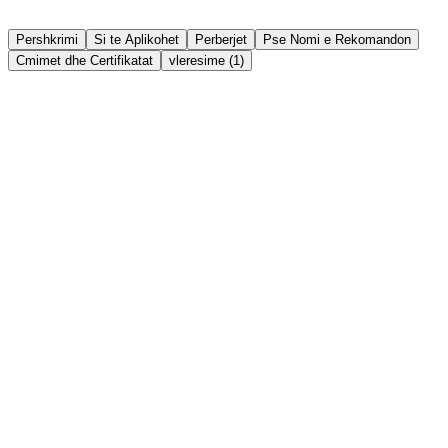
Ndaj
Lista e deshirave
Pershkrimi
Si te Aplikohet
Perberjet
Pse Nomi e Rekomandon
Cmimet dhe Certifikatat
vleresime (1)
Përbërësit Kyç Aktivë në Formulë:
Vaji Organik i Ricinit:
I njohur prej shekujsh për
aftësinë e tij për të stimuluar mikroqarkullimin rreth
folikulave dhe për të përshpejtuar rritjen e qimeve.
Vaji i Farës së Kungullit:
I pasur me vitamina, minerale
dhe aminoacide që forcojnë qimet nga rrënja, duke
parandaluar thyerjen dhe rënien e parakohshme.