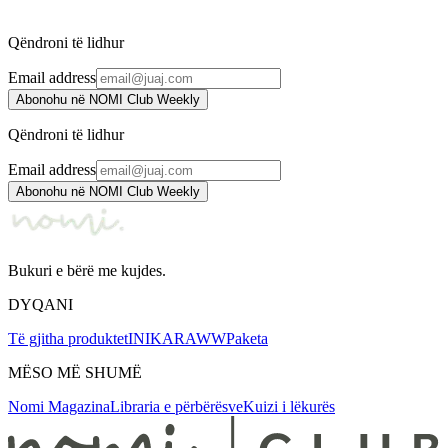
1.635 ден.
1.970 ден.
Qëndroni të lidhur
Email address
Abonohu në NOMI Club Weekly
Qëndroni të lidhur
Email address
Abonohu në NOMI Club Weekly
Bukuri e bërë me kujdes.
DYQANI
Të gjitha produktet
INIKA
RAWW
Paketa
MËSO MË SHUMË
Nomi Magazina
Libraria e përbërësve
Kuizi i lëkurës