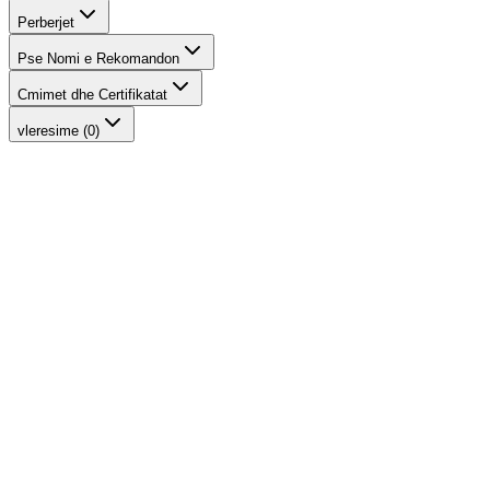
Perberjet
Pse Nomi e Rekomandon
Cmimet dhe Certifikatat
vleresime (0)
-
17
%
Phytofuse Renew™ Serum Mini
INIKA Organic
2.390 ден.
2.880 ден.
-
19
%
Phytofuse Renew™ Serum
INIKA Organic