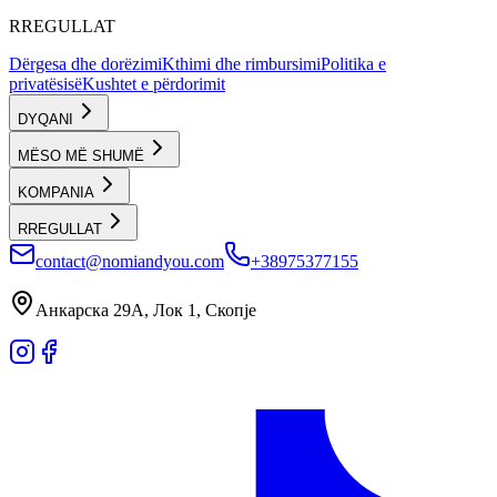
RREGULLAT
Dërgesa dhe dorëzimi
Kthimi dhe rimbursimi
Politika e
privatësisë
Kushtet e përdorimit
DYQANI
MËSO MË SHUMË
KOMPANIA
RREGULLAT
contact@nomiandyou.com
+38975377155
Анкарска 29А, Лок 1, Скопје