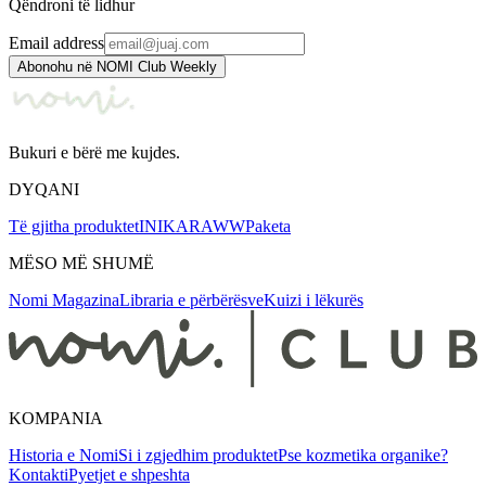
Qëndroni të lidhur
Email address
Abonohu në NOMI Club Weekly
Bukuri e bërë me kujdes.
DYQANI
Të gjitha produktet
INIKA
RAWW
Paketa
MËSO MË SHUMË
Nomi Magazina
Libraria e përbërësve
Kuizi i lëkurës
KOMPANIA
Historia e Nomi
Si i zgjedhim produktet
Pse kozmetika organike?
Kontakti
Pyetjet e shpeshta