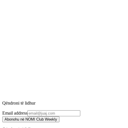
Phytofuse Renew™ Serum
INIKA Organic
4.415 ден.
5.450 ден.
-
18
%
Bakuchiol Serum Natural Retinol Alternative
INIKA Organic
4.034 ден.
4.920 ден.
-
12
%
Kakadu Plum Vitamin C Booster
INIKA Organic
3.925 ден.
4.460 ден.
Qëndroni të lidhur
Email address
Abonohu në NOMI Club Weekly