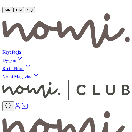
|
|
MK
EN
SQ
Kryefaqja
Dyqani
Rreth Nomi
Nomi Magazina