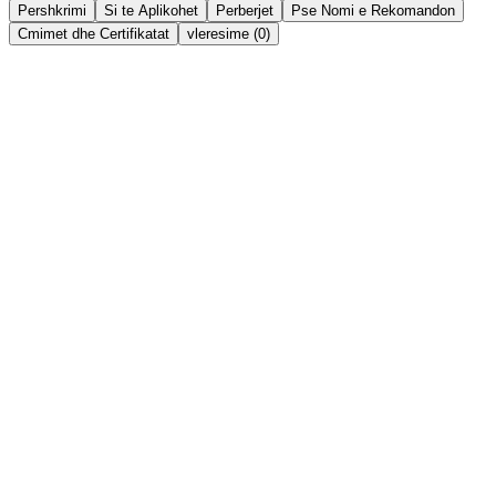
Pershkrimi
Si te Aplikohet
Perberjet
Pse Nomi e Rekomandon
Cmimet dhe Certifikatat
vleresime (0)
Përbërësit kryesorë në këtë përzierje të pasur përfshijnë:
Vaj nga Farat e Shegës:
Jashtëzakonisht i pasur me
antioksidantë, mbron qelizat nga ndotësit e jashtëm,
ngadalëson plakjen dhe përmirëson elasticitetin.
Vaj nga Fruti i Trëndafilit:
Një burim natyral i
vitaminave dhe acideve yndyrore thelbësore që riparojnë