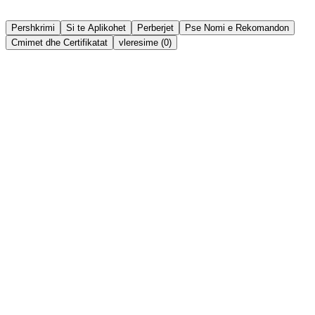
Ndaj
Lista e deshirave
Pershkrimi
Si te Aplikohet
Perberjet
Pse Nomi e Rekomandon
Cmimet dhe Certifikatat
vleresime (0)
Përbërësit kyç aktivë në formulë:
Minerale Natyrale (Mica):
Reflektojnë butësisht dritën,
duke fshehur vizualisht papërsosmëritë dhe duke i dhënë
fytyrës një pamje të shëndetshme dhe rrezatuese.