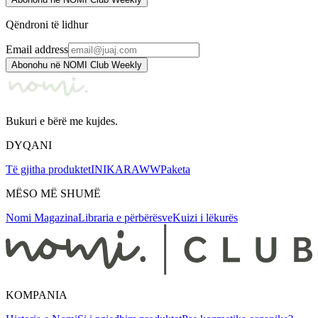
Qëndroni të lidhur
Email address
Abonohu në NOMI Club Weekly
Bukuri e bërë me kujdes.
DYQANI
Të gjitha produktet
INIKA
RAWW
Paketa
MËSO MË SHUMË
Nomi Magazina
Libraria e përbërësve
Kuizi i lëkurës
KOMPANIA