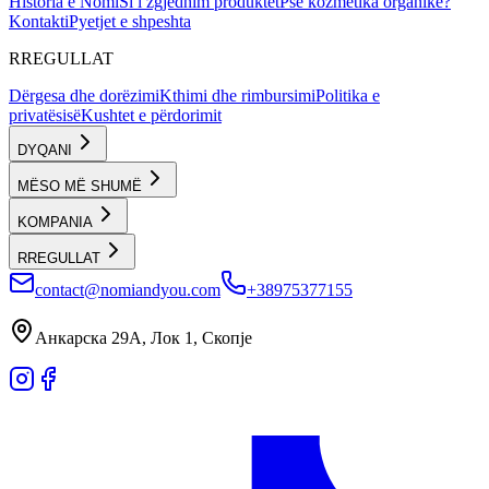
Historia e Nomi
Si i zgjedhim produktet
Pse kozmetika organike?
Kontakti
Pyetjet e shpeshta
RREGULLAT
Dërgesa dhe dorëzimi
Kthimi dhe rimbursimi
Politika e
privatësisë
Kushtet e përdorimit
DYQANI
MËSO MË SHUMË
KOMPANIA
RREGULLAT
contact@nomiandyou.com
+38975377155
Анкарска 29А, Лок 1, Скопје