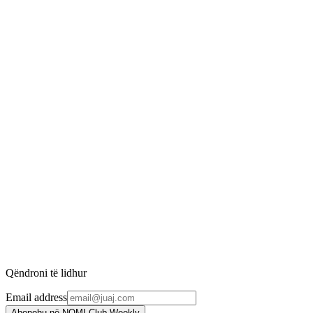
-
19
%
Primer - Matte Perfection
INIKA Organic
3.070 ден.
3.790 ден.
-
13
%
Primer - Pure Perfection
INIKA Organic
3.297 ден.
3.790 ден.
-
17
%
Liquid Nectar
INIKA Organic
3.519 ден.
4.240 ден.
Qëndroni të lidhur
Email address
Abonohu në NOMI Club Weekly