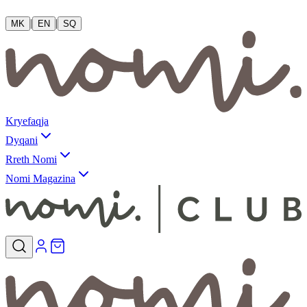
|
|
MK
EN
SQ
Kryefaqja
Dyqani
Rreth Nomi
Nomi Magazina