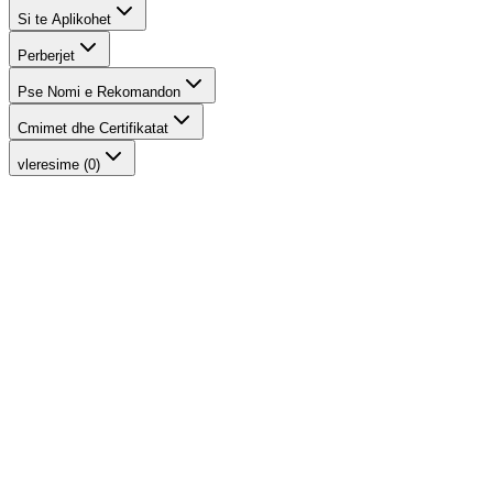
Si te Aplikohet
Perberjet
Pse Nomi e Rekomandon
Cmimet dhe Certifikatat
vleresime (0)
-
18
%
Sheer Coverage Concealer
INIKA Organic
1.984 ден.
2.420 ден.
-
19
%
Primer - Matte Perfection