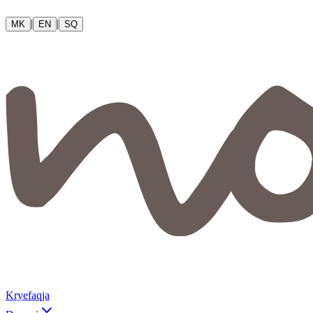
|
|
MK
EN
SQ
Kryefaqja