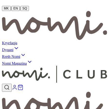
|
|
MK
EN
SQ
Kryefaqja
Dyqani
Rreth Nomi
Nomi Magazina