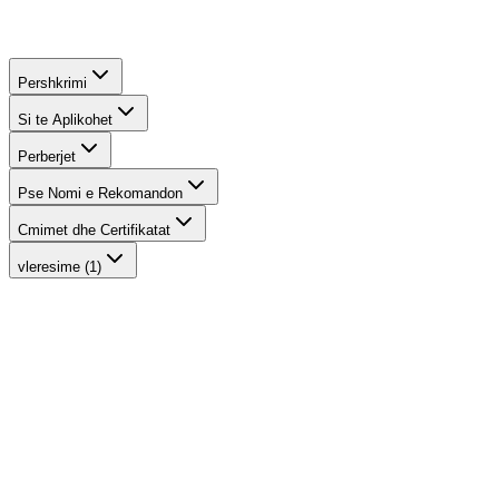
Pershkrimi
Si te Aplikohet
Perberjet
Pse Nomi e Rekomandon
Cmimet dhe Certifikatat
vleresime (1)
-
15
%
Phytofuse Renew™ Day Cream
INIKA Organic