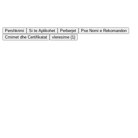
Ndaj
Lista e deshirave
Pershkrimi
Si te Aplikohet
Perberjet
Pse Nomi e Rekomandon
Cmimet dhe Certifikatat
vleresime (1)
Përbërësit kryesorë superushqimorë në formulë:
Ujë Kokosi:
Baza e kremit që hidraton thellësisht