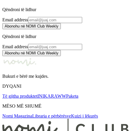
4.558 ден.
5.300 ден.
Qëndroni të lidhur
Email address
Abonohu në NOMI Club Weekly
Qëndroni të lidhur
Email address
Abonohu në NOMI Club Weekly
Bukuri e bërë me kujdes.
DYQANI
Të gjitha produktet
INIKA
RAWW
Paketa
MËSO MË SHUMË
Nomi Magazina
Libraria e përbërësve
Kuizi i lëkurës