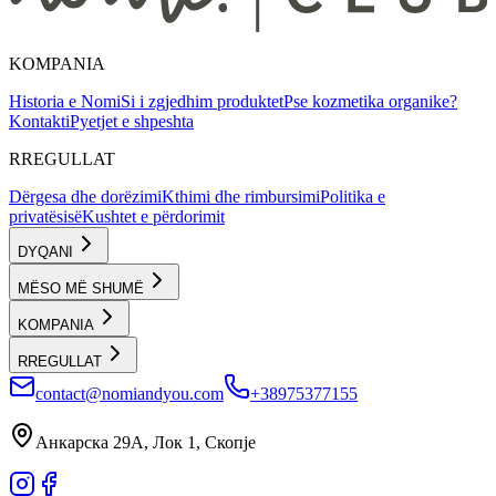
KOMPANIA
Historia e Nomi
Si i zgjedhim produktet
Pse kozmetika organike?
Kontakti
Pyetjet e shpeshta
RREGULLAT
Dërgesa dhe dorëzimi
Kthimi dhe rimbursimi
Politika e
privatësisë
Kushtet e përdorimit
DYQANI
MËSO MË SHUMË
KOMPANIA
RREGULLAT
contact@nomiandyou.com
+38975377155
Анкарска 29А, Лок 1, Скопје