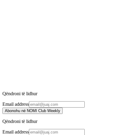
INIKA Organic
2.348 ден.
2.730 ден.
-
12
%
Bold Lash Mascara - Black
INIKA Organic
2.402 ден.
2.730 ден.
-
13
%
Quad Eyeshadow Palette
INIKA Organic
3.297 ден.
3.790 ден.
Qëndroni të lidhur
Email address
Abonohu në NOMI Club Weekly
Qëndroni të lidhur
Email address