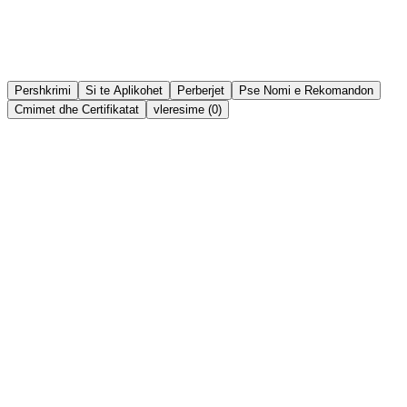
Ndaj
Lista e deshirave
Pershkrimi
Si te Aplikohet
Perberjet
Pse Nomi e Rekomandon
Cmimet dhe Certifikatat
vleresime (0)
Përbërësit kryesorë aktivë në formulë:
Dylli i Karnaubës:
Një dyll natyral me bazë bimore që
lejon maskarën të ndërtohet lehtësisht, duke ofruar
gjatësi dhe mbajtje ekstreme pa u shkërmoqur gjatë
gjithë ditës.