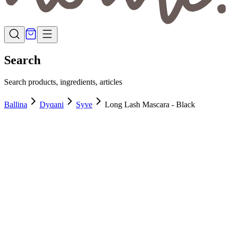
Search
Search products, ingredients, articles
Ballina
Dyqani
Syve
Long Lash Mascara - Black