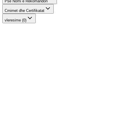
Pse Nomi e Rekomandon
Cmimet dhe Certifikatat
vleresime (0)
-
17
%
Eye Pencil
INIKA Organic
1.569 ден.
1.890 ден.
-
14
%
Purity Lash Mascara - Black
INIKA Organic
2.348 ден.
2.730 ден.
-
12
%