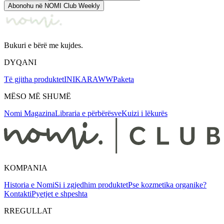
Abonohu në NOMI Club Weekly
Bukuri e bërë me kujdes.
DYQANI
Të gjitha produktet
INIKA
RAWW
Paketa
MËSO MË SHUMË
Nomi Magazina
Libraria e përbërësve
Kuizi i lëkurës
KOMPANIA
Historia e Nomi
Si i zgjedhim produktet
Pse kozmetika organike?
Kontakti
Pyetjet e shpeshta
RREGULLAT