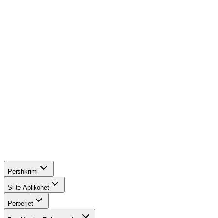
Ekstrakti i Lëvoreje Magnolie:
I njohur për vetitë e tij
të forta anti-inflamatore, mbron sytë e ndjeshëm dhe
vepron si një konservues natyral.
Vitamina E dhe Vaji i Lulediellit:
Zbutin dhe
kondicionojnë qerpikët nga rrënja në majë, duke
parandaluar tharjen dhe këputjen.
Pershkrimi
Si te Aplikohet
Perberjet