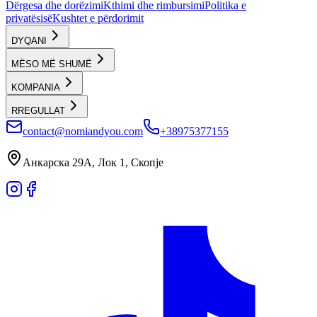
Dërgesa dhe dorëzimi
Kthimi dhe rimbursimi
Politika e
privatësisë
Kushtet e përdorimit
DYQANI
MËSO MË SHUMË
KOMPANIA
RREGULLAT
contact@nomiandyou.com
+38975377155
Анкарска 29А, Лок 1, Скопје