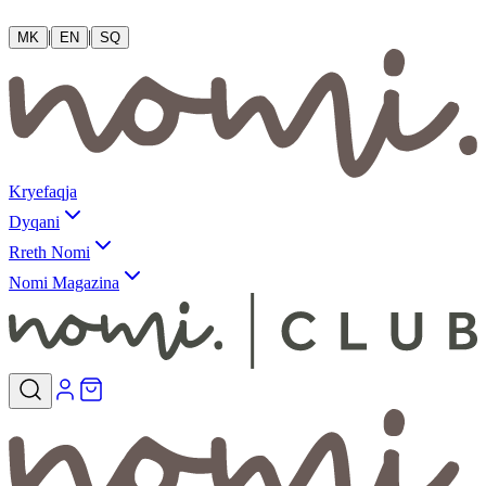
|
|
MK
EN
SQ
Kryefaqja
Dyqani
Rreth Nomi
Nomi Magazina