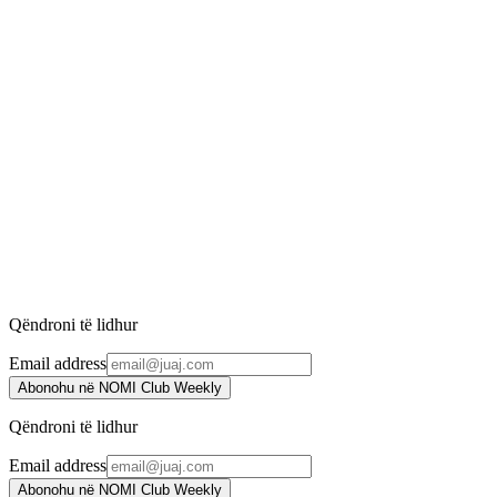
2.348 ден.
2.730 ден.
-
12
%
Bold Lash Mascara - Black
INIKA Organic
2.402 ден.
2.730 ден.
-
16
%
Long Lash Mascara - Black
INIKA Organic
2.293 ден.
2.730 ден.
Qëndroni të lidhur
Email address
Abonohu në NOMI Club Weekly
Qëndroni të lidhur
Email address
Abonohu në NOMI Club Weekly