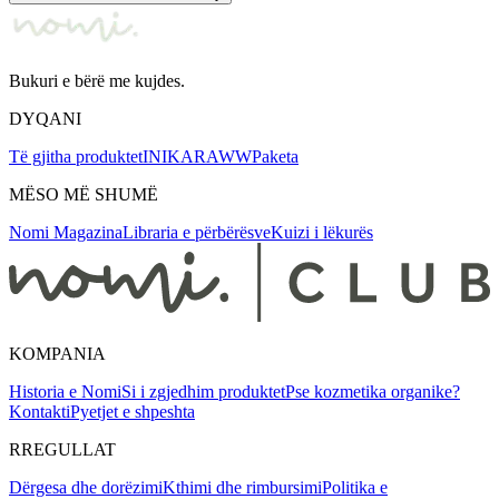
Bukuri e bërë me kujdes.
DYQANI
Të gjitha produktet
INIKA
RAWW
Paketa
MËSO MË SHUMË
Nomi Magazina
Libraria e përbërësve
Kuizi i lëkurës
KOMPANIA
Historia e Nomi
Si i zgjedhim produktet
Pse kozmetika organike?
Kontakti
Pyetjet e shpeshta
RREGULLAT
Dërgesa dhe dorëzimi
Kthimi dhe rimbursimi
Politika e