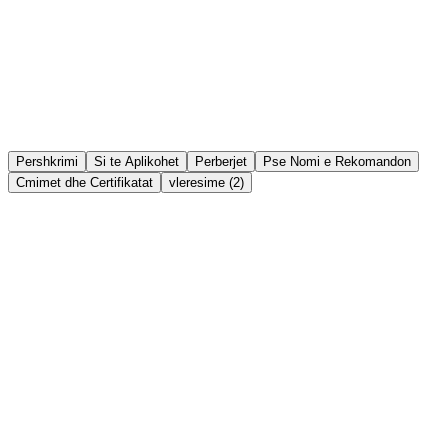
Provoje virtualisht
Nomi Try On
Ndaj
Lista e deshirave
Pershkrimi
Si te Aplikohet
Perberjet
Pse Nomi e Rekomandon
Cmimet dhe Certifikatat
vleresime (2)
Përbërësit Aktivë Kryesorë: