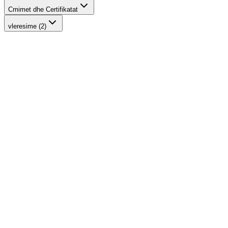
Cmimet dhe Certifikatat
vleresime (2)
-
17
%
Eye Pencil
INIKA Organic
1.569 ден.
1.890 ден.
-
14
%
Purity Lash Mascara - Black
INIKA Organic
2.348 ден.
2.730 ден.
-
12
%