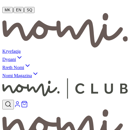
|
|
MK
EN
SQ
Kryefaqja
Dyqani
Rreth Nomi
Nomi Magazina