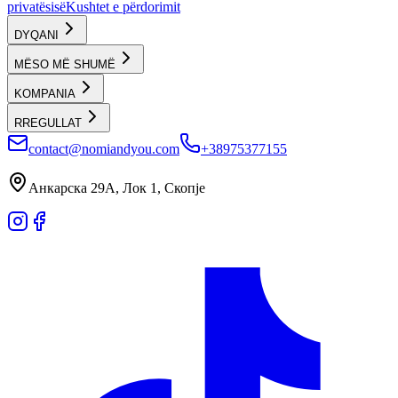
privatësisë
Kushtet e përdorimit
DYQANI
MËSO MË SHUMË
KOMPANIA
RREGULLAT
contact@nomiandyou.com
+38975377155
Анкарска 29А, Лок 1, Скопје