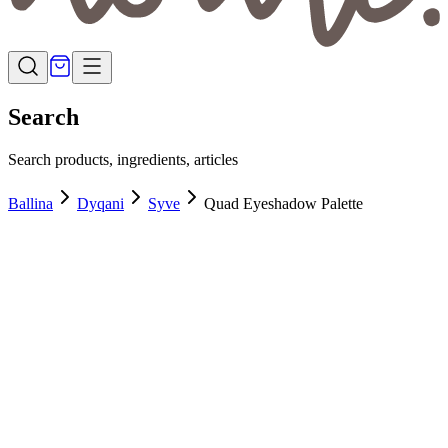
Search
Search products, ingredients, articles
Ballina
Dyqani
Syve
Quad Eyeshadow Palette