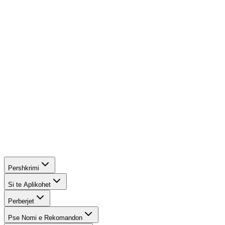
Gjalpi i Farave të Kakaos:
I pasur me antioksidantë, ky
zbutës natyral ushqen lëkurën delikate të qepallave dhe
lejon hijet të rrëshqasin pa probleme.
Dylli Karnauba:
Një dyll hipoalergjik me bazë bimore
që fikson ngjyrën, duke e parandaluar atë nga zbehja ose
grumbullimi.
Mica Minerale:
Minerale natyrale reflektuese që
mbrojnë qelizat dhe ofrojnë një përfundim ndriçues.
Pershkrimi
Si te Aplikohet
Perberjet
Pse Nomi e Rekomandon