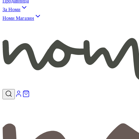
Продавница
За Номи
Номи Магазин