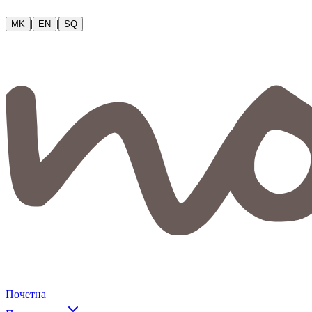
|
|
MK
EN
SQ
Почетна