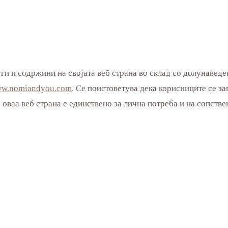
уги и содржини на својата веб страна во склад со долуна
w.nomiandyou.com
. Се поистоветува дека корисниците се за
 оваа веб страна е единствено за лична потреба и на сопстве