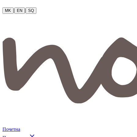
|
|
MK
EN
SQ
Почетна