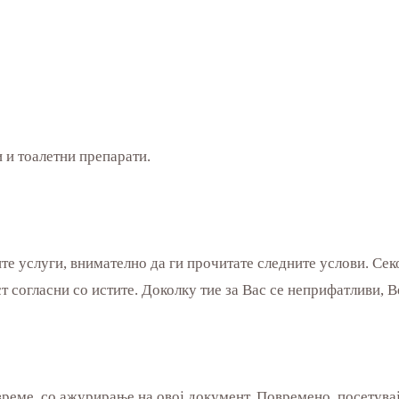
 и тоалетни препарати.
 услуги, внимателно да ги прочитате следните услови. Секој
ост согласни со истите. Доколку тие за Вас се неприфатливи,
реме, со ажурирање на овој документ. Повремено, посетувајт