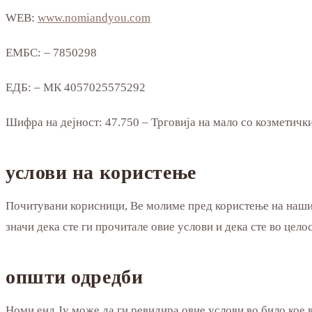
WEB:
www.nomiandyou.com
ЕМБС: – 7850298
ЕДБ: – МК 4057025575292
Шифра на дејност: 47.750 – Трговија на мало со козметички
услови на користење
Почитувани корисници, Ве молиме пред користење на нашите
значи дека сте ги прочитале овие услови и дека сте во цел
општи одредби
Номи енд Ју може да ги ревидира овие услови во било кое в