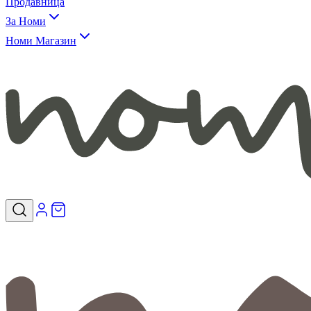
Продавница
За Номи
Номи Магазин