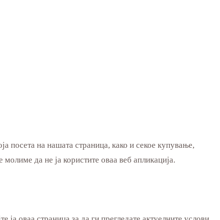
а посета на нашата страница, како и секое купување,
 Ве молиме да не ја користите оваа веб апликација.
е ја оваа страница за да ги прегледате актуелните услови