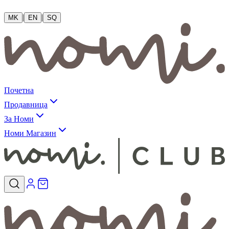
|
|
MK
EN
SQ
Почетна
Продавница
За Номи
Номи Магазин