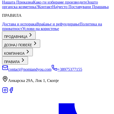
Нашата Приказна
Како ги избираме производите
Зошто
органска козметика?
Контакт
Најчесто Поставувани Прашања
ПРАВИЛА
Достава и испорака
Враќање и рефундирање
Политика на
приватност
Услови на користење
ПРОДАВНИЦА
ДОЗНАЈ ПОВЕЌЕ
КОМПАНИЈА
ПРАВИЛА
contact@nomiandyou.com
+38975377155
Анкарска 29А, Лок 1, Скопје