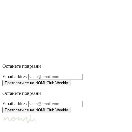
Brow Palette
INIKA Organic
3.116 ден.
3.710 ден.
-
17
%
Lash and Brow Serum
INIKA Organic
2.390 ден.
2.880 ден.
Останете поврзани
Email address
Претплати се на NOMI Club Weekly
Останете поврзани
Email address
Претплати се на NOMI Club Weekly