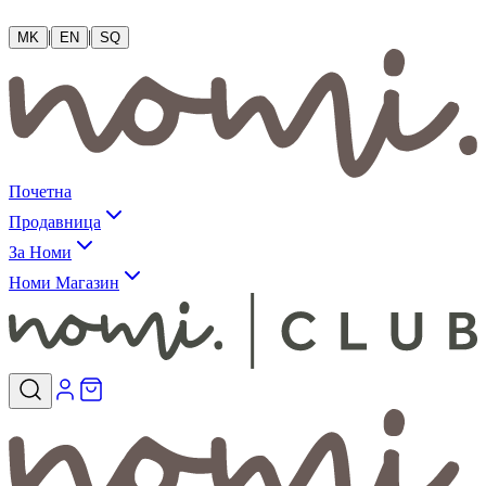
|
|
MK
EN
SQ
Почетна
Продавница
За Номи
Номи Магазин