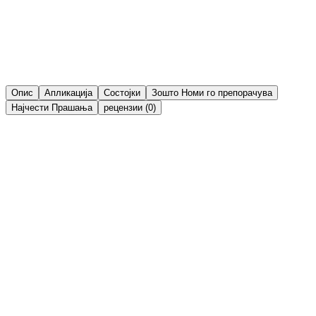
Пробај виртуелно
Nomi Try On
Сподели
Листа на желби
Опис
Апликација
Состојки
Зошто Номи го препорачува
Најчести Прашања
рецензии (0)
Клучни активни состојки:
Органско кокосово масло:
Изобилува со