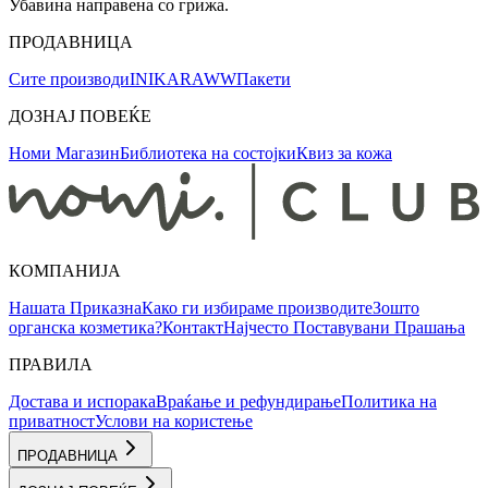
Убавина направена со грижа.
ПРОДАВНИЦА
Сите производи
INIKA
RAWW
Пакети
ДОЗНАЈ ПОВЕЌЕ
Номи Магазин
Библиотека на состојки
Квиз за кожа
КОМПАНИЈА
Нашата Приказна
Како ги избираме производите
Зошто
органска козметика?
Контакт
Најчесто Поставувани Прашања
ПРАВИЛА
Достава и испорака
Враќање и рефундирање
Политика на
приватност
Услови на користење
ПРОДАВНИЦА