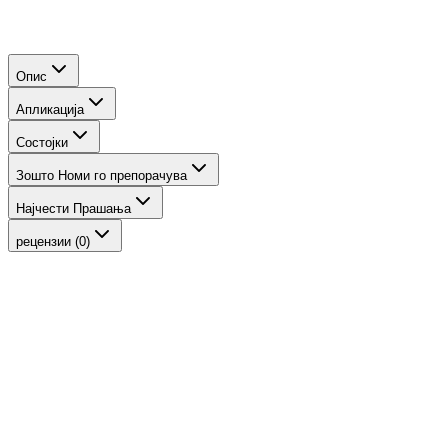
Опис
Апликација
Состојки
Зошто Номи го препорачува
Најчести Прашања
рецензии (0)
-
20
%
Brow Perfector
INIKA Organic