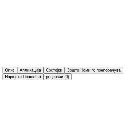
Известете ме кога ќе биде достапно
Известете ме кога ќе биде достапно
Известете ме
Сподели
Листа на желби
Опис
Апликација
Состојки
Зошто Номи го препорачува
Најчести Прашања
рецензии (0)