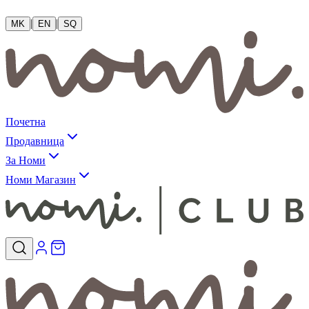
|
|
MK
EN
SQ
Почетна
Продавница
За Номи
Номи Магазин