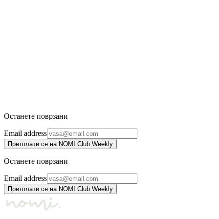
Lipstick
INIKA Organic
1.840 ден.
2.190 ден.
-
16
%
Lip Oil - Collagen + Squalane
INIKA Organic
2.419 ден.
2.880 ден.
Останете поврзани
Email address
Претплати се на NOMI Club Weekly
Останете поврзани
Email address
Претплати се на NOMI Club Weekly