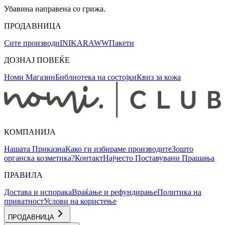
Убавина направена со грижа.
ПРОДАВНИЦА
Сите производи
INIKA
RAWW
Пакети
ДОЗНАЈ ПОВЕЌЕ
Номи Магазин
Библиотека на состојки
Квиз за кожа
КОМПАНИЈА
Нашата Приказна
Како ги избираме производите
Зошто
органска козметика?
Контакт
Најчесто Поставувани Прашања
ПРАВИЛА
Достава и испорака
Враќање и рефундирање
Политика на
приватност
Услови на користење
ПРОДАВНИЦА