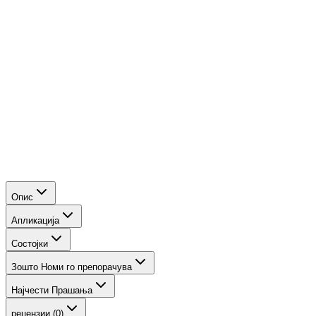
исфрлањето на токсините од кожата.
Органски ботанички масла (Јојоба, Рицинус и Шеа
путер):
Интензивно ја хранат и омекнуваат сувата,
испукана кожа.
Опис
Апликација
Состојки
Зошто Номи го препорачува
Најчести Прашања
рецензии (0)