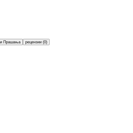
ти Прашања
рецензии (0)
а! Задржува вода и до 1000 пати повеќе од својата тежина, 
ува кожата, ја штити од надворешни влијанија и ги намалува
 длабински ја ревитализира, храни и осветлува кожата, остав