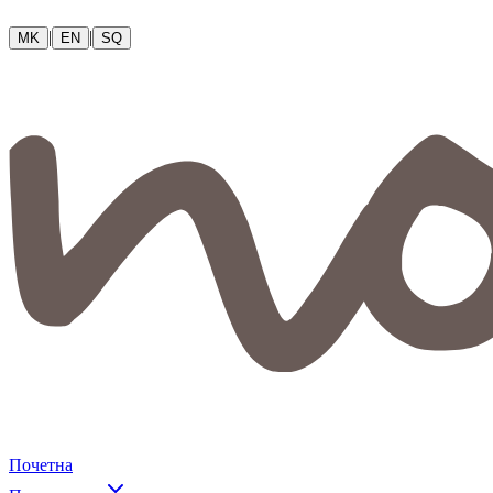
|
|
MK
EN
SQ
Почетна