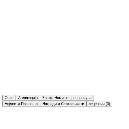
Веган
Халал
Известете ме кога ќе биде достапно
Известете ме кога ќе биде достапно
Известете ме
Сподели
Листа на желби
Опис
Апликација
Зошто Номи го препорачува
Најчести Прашања
Награди и Сертификати
рецензии (0)