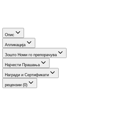
Наградувана органска црна маскара со восок од
карнауба која ги издолжува, подигнува и разделува
трепките, без размачкување.
Опис
Апликација
Зошто Номи го препорачува
Најчести Прашања
Награди и Сертификати
рецензии (0)
-
16
%
Dewy Perfection Set - Light/Medium