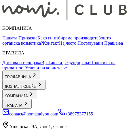
КОМПАНИЈА
Нашата Приказна
Како ги избираме производите
Зошто
органска козметика?
Контакт
Најчесто Поставувани Прашања
ПРАВИЛА
Достава и испорака
Враќање и рефундирање
Политика на
приватност
Услови на користење
ПРОДАВНИЦА
ДОЗНАЈ ПОВЕЌЕ
КОМПАНИЈА
ПРАВИЛА
contact@nomiandyou.com
+38975377155
Анкарска 29А, Лок 1, Скопје