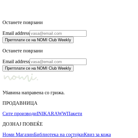
INIKA Organic
1.550 ден.
1.890 ден.
Останете поврзани
Email address
Претплати се на NOMI Club Weekly
Останете поврзани
Email address
Претплати се на NOMI Club Weekly
Убавина направена со грижа.
ПРОДАВНИЦА
Сите производи
INIKA
RAWW
Пакети
ДОЗНАЈ ПОВЕЌЕ
Номи Магазин
Библиотека на состојки
Квиз за кожа