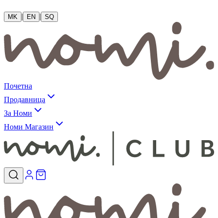
|
|
MK
EN
SQ
Почетна
Продавница
За Номи
Номи Магазин